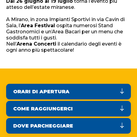
Dal 26 giugno al 19 luglio
torna l’evento più
atteso dell’estate miranese.
A Mirano, in zona Impianti Sportivi in via Cavin di
Sala, l’
Area Festival
ospita numerosi Stand
Gastronomici e un’Area Bacari per un menu che
soddisfa tutti i gusti.
Nell’
Arena Concerti
il calendario degli eventi è
ogni anno più spettacolare!
ORARI DI APERTURA
Siamo aperti tutte le sere in cui c’è un
concerto in programma dal 26 giugno al 19
COME RAGGIUNGERCI
luglio.
Ci trovi a Mirano, in zona Impianti Sportivi in
via Cavin di Sala
L’Area Festival gli Stand Gastronomici e
DOVE PARCHEGGIARE
l’Area Bacari sono aperti a partire dalle 19:30.
Parcheggio Summer
in Via Cavin di Sala,
MAPPA
I concerti iniziano indicativamente alle 21.30